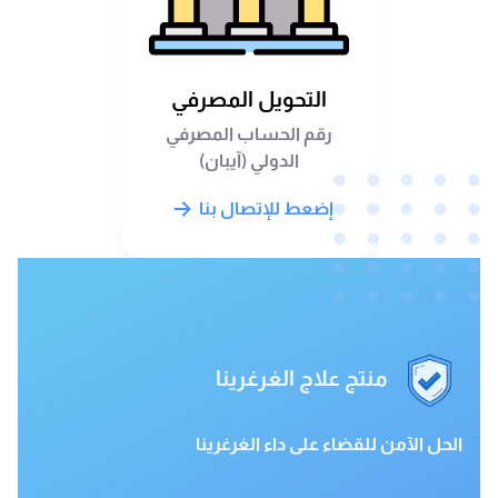
التحويل المصرفي
رقم الحساب المصرفي
الدولي (آيبان)
إضعط للإتصال بنا
منتج علاج الغرغرينا
الحل الآمن للقضاء على داء الغرغرينا